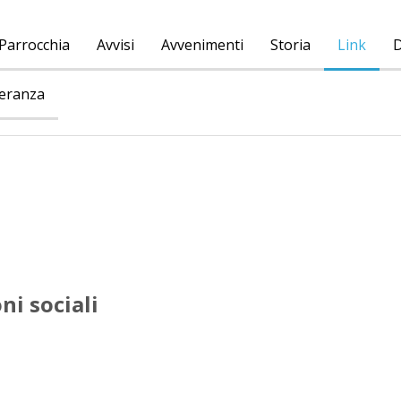
Parrocchia
Avvisi
Avvenimenti
Storia
Link
D
peranza
ni sociali