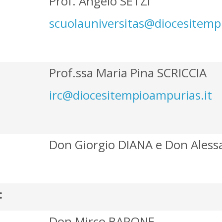
Prof. Angelo SETZI
scuolauniversitas@diocesitemp
Prof.ssa Maria Pina SCRICCIA
irc@diocesitempioampurias.it
Don Giorgio DIANA e Don Ales
:
Don Mirco BARONE