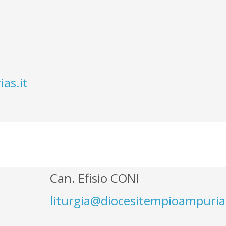
as.it
Can. Efisio CONI
liturgia@diocesitempioampurias