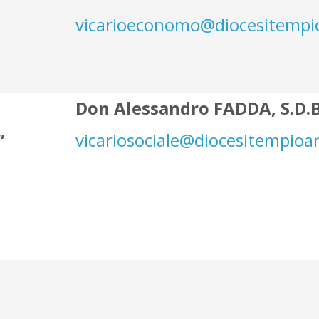
vicarioeconomo@diocesitempi
Don Alessandro FADDA, S.D.B
”
vicariosociale@diocesitempioa