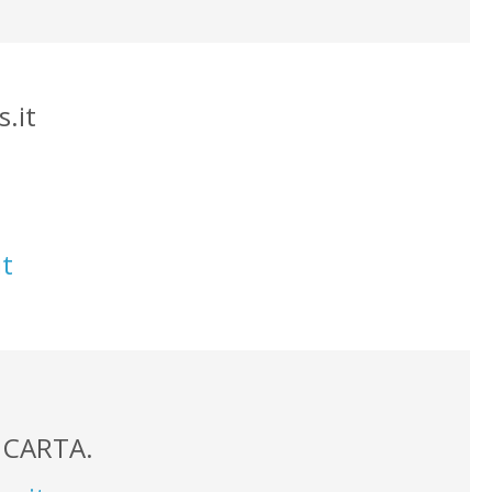
.it
t
a CARTA.