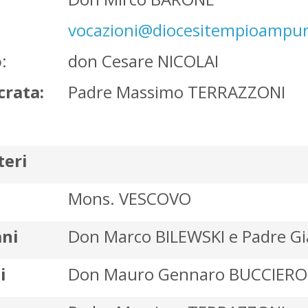
vocazioni@diocesitempioampuri
o
:
don Cesare NICOLAI
crata:
Padre Massimo TERRAZZONI
teri
Mons. VESCOVO
ani
Don Marco BILEWSKI e Padre G
i
Don Mauro Gennaro BUCCIERO