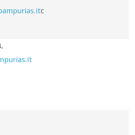
oampurias.it
c
.
mpurias.it