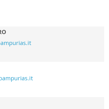
RO
ampurias.it
oampurias.it