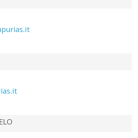
purias.it
as.it
GELO