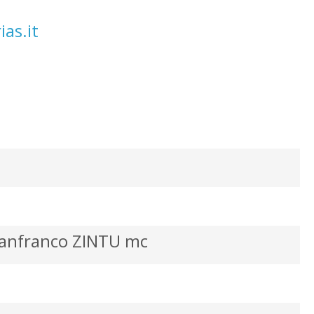
as.it
ianfranco ZINTU mc