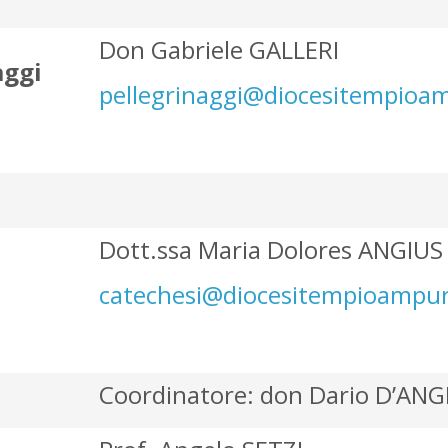
Don Gabriele GALLERI
aggi
pellegrinaggi@diocesitempioam
Dott.ssa Maria Dolores ANGIUS
catechesi@diocesitempioampuri
Coordinatore: don Dario D’AN