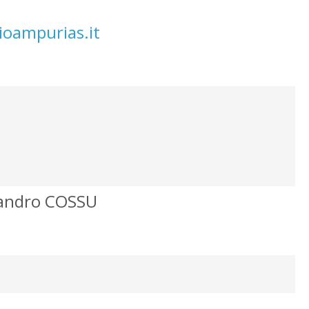
ioampurias.it
sandro COSSU