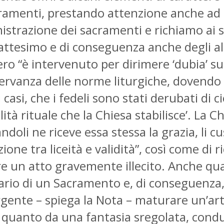
cramenti, prestando attenzione anche ad alc
nistrazione dei sacramenti e richiamo ai 
battesimo e di conseguenza anche degli altr
ero “è intervenuto per dirimere ‘dubia’ su
servanza delle norme liturgiche, dovendo
asi, che i fedeli sono stati derubati di ciò
à rituale che la Chiesa stabilisce’. La Ch
oli ne riceve essa stessa la grazia, li cu
nzione tra liceità e validità”, così come di
e un atto gravemente illecito. Anche qua
inario di un Sacramento e, di conseguenza
rgente – spiega la Nota – maturare un’art
 quanto da una fantasia sregolata, conduc