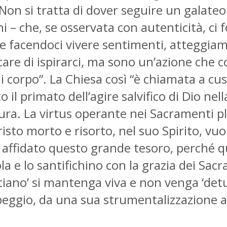
‘Non si tratta di dover seguire un galateo 
ini – che, se osservata con autenticità, c
re facendoci vivere sentimenti, atteggi
care di ispirarci, ma sono un’azione che co
di corpo”. La Chiesa così “è chiamata a cu
l primato dell’agire salvifico di Dio nell
ura. La virtus operante nei Sacramenti pla
risto morto e risorto, nel suo Spirito, vu
 è affidato questo grande tesoro, perché q
a e lo santifichino con la grazia dei Sacr
stiano’ si mantenga viva e non venga ‘det
eggio, da una sua strumentalizzazione a 