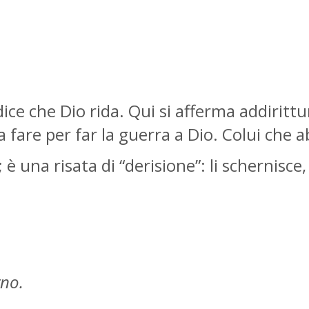
i dice che Dio rida. Qui si afferma addiritt
re per far la guerra a Dio. Colui che abita
; è una risata di “derisione”: li schernisce
gno.