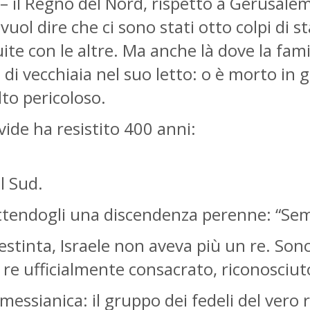
 – il Regno del Nord, rispetto a Gerusale
 vuol dire che ci sono stati otto colpi d
uite con le altre. Ma anche là dove la fam
 di vecchiaia nel suo letto: o è morto in 
lto pericoloso.
ide ha resistito 400 anni:
l Sud.
tendogli una discendenza perenne: “Semp
ra estinta, Israele non aveva più un re. S
un re ufficialmente consacrato, riconosci
ssianica: il gruppo dei fedeli del vero re