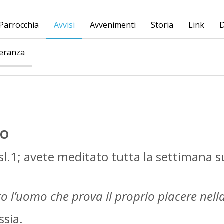
Parrocchia
Avvisi
Avvenimenti
Storia
Link
D
peranza
IO
sl.1; avete meditato tutta la settimana su
o l’uomo che prova il proprio piacere nell
ssia.