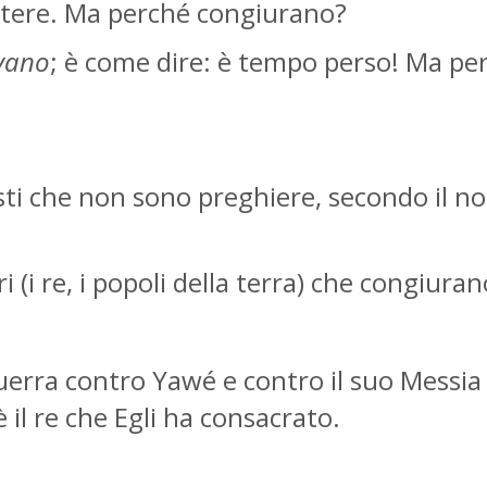
potere. Ma perché congiurano?
vano
; è come dire: è tempo perso! Ma pe
esti che non sono preghiere, secondo il n
ri (i re, i popoli della terra) che congiura
guerra contro Yawé e contro il suo Messia
è il re che Egli ha consacrato.