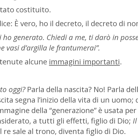
tato costituito.
 dice: È vero, ho il decreto, il decreto di
 ti ho generato. Chiedi a me, ti darò in poss
e vasi d’argilla le frantumerai”.
ontenute alcune
immagini importanti
.
ato oggi?
Parla della nascita? No! Parla del
ita segna l’inizio della vita di un uomo;
’immagine della “generazione” è usata per 
derato, a tutti gli effetti, figlio di Dio;
I
re sale al trono, diventa figlio di Dio.