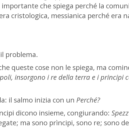
mportante che spiega perché la comunità c
a cristologica, messianica perché era na
 il problema.
o che queste cose non le spiega, ma com
i, insorgono i re della terra e i principi 
: il salmo inizia con un
Perché?
rìncipi dicono insieme, congiurando:
Spezz
ate; ma sono prìncipi, sono re; sono dei